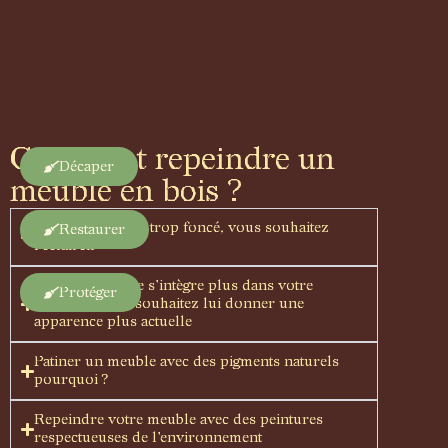
Comment repeindre un
Décaper
meuble en bois ?
Votre meuble est trop foncé, vous souhaitez
Restaurer
l'éclaircir
Votre meuble ne s'intègre plus dans votre
Protéger
intérieur, vous souhaitez lui donner une
apparence plus actuelle
Patiner un meuble avec des pigments naturels
pourquoi ?
Repeindre votre meuble avec des peintures
respectueuses de l'environnement