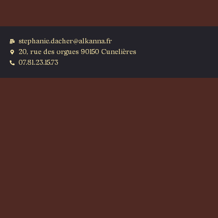
stephanie.dacher@alkanna.fr
20, rue des orgues 90150 Cunelières
07.81.23.15.73