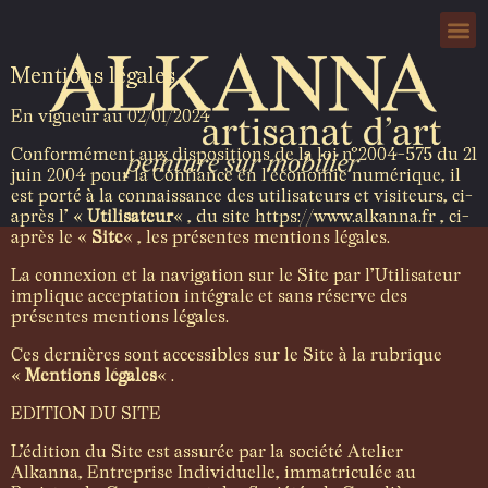
Mentions légales
En vigueur au 02/01/2024
Conformément aux dispositions de la loi n°2004-575 du 21
juin 2004 pour la Confiance en l’économie numérique, il
est porté à la connaissance des utilisateurs et visiteurs, ci-
après l’ «
Utilisateur
« , du site https://www.alkanna.fr , ci-
après le «
Site
« , les présentes mentions légales.
La connexion et la navigation sur le Site par l’Utilisateur
implique acceptation intégrale et sans réserve des
présentes mentions légales.
Ces dernières sont accessibles sur le Site à la rubrique
«
Mentions légales
« .
EDITION DU SITE
L’édition du Site est assurée par la société Atelier
Alkanna, Entreprise Individuelle, immatriculée au