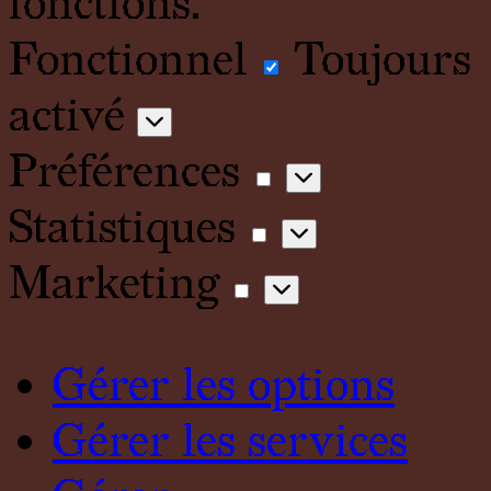
fonctions.
Fonctionnel
Fonctionn
Toujours
activé
Préférences
Préférenc
Statistiques
Statistique
Marketing
Marketing
Gérer les options
Gérer les services