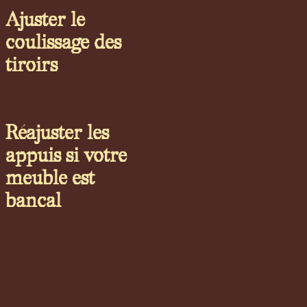
Ajuster le
coulissage des
tiroirs
Réajuster les
appuis si votre
meuble est
bancal​​